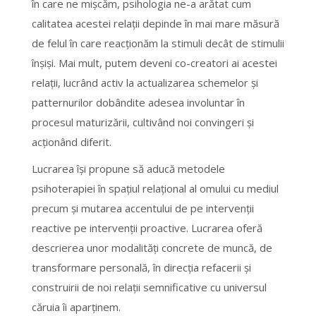
în care ne mișcăm, psihologia ne-a arătat cum
calitatea acestei relații depinde în mai mare măsură
de felul în care reacționăm la stimuli decât de stimulii
înșiși. Mai mult, putem deveni co-creatori ai acestei
relații, lucrând activ la actualizarea schemelor şi
patternurilor dobândite adesea involuntar în
procesul maturizării, cultivând noi convingeri şi
acționând diferit.
Lucrarea își propune să aducă metodele
psihoterapiei în spațiul relațional al omului cu mediul
precum și mutarea accentului de pe intervenții
reactive pe intervenții proactive. Lucrarea oferă
descrierea unor modalităţi concrete de muncă, de
transformare personală, în direcția refacerii şi
construirii de noi relații semnificative cu universul
căruia îi aparținem.