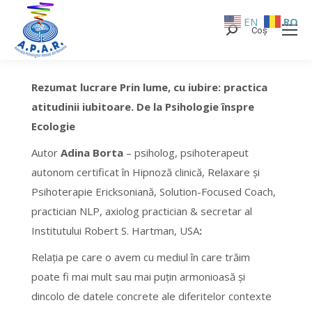
EN
RO
Coș
Search:
Rezumat lucrare Prin lume, cu iubire: practica
atitudinii iubitoare. De la Psihologie înspre
Ecologie
Autor
Adina Borta
– psiholog, psihoterapeut
autonom certificat în Hipnoză clinică, Relaxare şi
Psihoterapie Ericksoniană, Solution-Focused Coach,
practician NLP, axiolog practician & secretar al
Institutului Robert S. Hartman, USA
:
Relația pe care o avem cu mediul în care trăim
poate fi mai mult sau mai puțin armonioasă și
dincolo de datele concrete ale diferitelor contexte