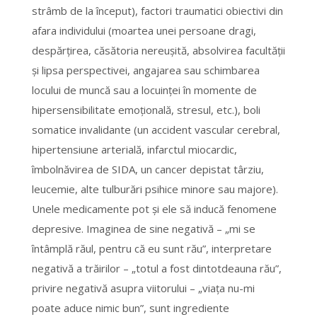
strâmb de la început), factori traumatici obiectivi din
afara individului (moartea unei persoane dragi,
despărţirea, căsătoria nereuşită, absolvirea facultăţii
şi lipsa perspectivei, angajarea sau schimbarea
locului de muncă sau a locuinţei în momente de
hipersensibilitate emoţională, stresul, etc.), boli
somatice invalidante (un accident vascular cerebral,
hipertensiune arterială, infarctul miocardic,
îmbolnăvirea de SIDA, un cancer depistat târziu,
leucemie, alte tulburări psihice minore sau majore).
Unele medicamente pot şi ele să inducă fenomene
depresive. Imaginea de sine negativă – „mi se
întâmplă răul, pentru că eu sunt rău”, interpretare
negativă a trăirilor – „totul a fost dintotdeauna rău”,
privire negativă asupra viitorului – „viaţa nu-mi
poate aduce nimic bun”, sunt ingrediente