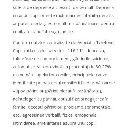
suferă de depresie a crescut foarte mult. Depresia
în rândul copiilor este mult mai des întâlnită decât s-
ar putea crede şi este mult mai dăunătoare, pentru
copil, afectând întreaga familie.
Conform datelor centralizate de Asociaţia Telefonul
Copilului la nivelul serviciului 116 111: depresia,
tulburările de comportament, gândurile suicidale,
automutilarea reprezintă un procentaj de 30,27%
din numărul apelurilor copiilor, principalele cauze
identificate pe parcursul consilierii fiind următoarele
– lipsa părinţilor (părinţi plecaţi în străinătate),
neînţelegeri cu părinţii, abuzul fizic şi neglijarea în
familie, decesul părinţilor, probleme sentimentale,
etc., agresiunea verbală, fizică, emoţională,
intimidarea, ameninţarea asupra unui copil,