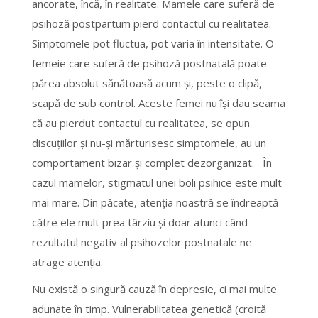
ancorate, încă, în realitate. Mamele care suferă de
psihoză postpartum pierd contactul cu realitatea.
Simptomele pot fluctua, pot varia în intensitate. O
femeie care suferă de psihoză postnatală poate
părea absolut sănătoasă acum şi, peste o clipă,
scapă de sub control. Aceste femei nu îşi dau seama
că au pierdut contactul cu realitatea, se opun
discuţiilor şi nu-şi mărturisesc simptomele, au un
comportament bizar şi complet dezorganizat. În
cazul mamelor, stigmatul unei boli psihice este mult
mai mare. Din păcate, atenţia noastră se îndreaptă
către ele mult prea târziu şi doar atunci când
rezultatul negativ al psihozelor postnatale ne
atrage atenţia.
Nu există o singură cauză în depresie, ci mai multe
adunate în timp. Vulnerabilitatea genetică (croită