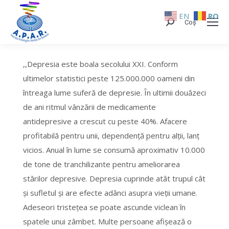
EN
RO
Coș
Search:
,,Depresia este boala secolului XXI. Conform
ultimelor statistici peste 125.000.000 oameni din
întreaga lume suferă de depresie. În ultimii douăzeci
de ani ritmul vânzării de medicamente
antidepresive a crescut cu peste 40%. Afacere
profitabilă pentru unii, dependenţă pentru alţii, lanţ
vicios. Anual în lume se consumă aproximativ 10.000
de tone de tranchilizante pentru ameliorarea
stărilor depresive. Depresia cuprinde atât trupul cât
şi sufletul şi are efecte adânci asupra vieţii umane.
Adeseori tristeţea se poate ascunde viclean în
spatele unui zâmbet. Multe persoane afişează o