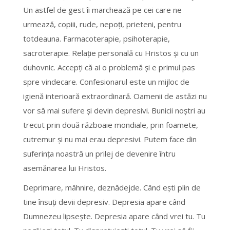
Un astfel de gest îi marchează pe cei care ne
urmează, copiii, rude, nepoţi, prieteni, pentru
totdeauna. Farmacoterapie, psihoterapie,
sacroterapie. Relaţie personală cu Hristos şi cu un
duhovnic. Accepţi că ai o problemă şi e primul pas
spre vindecare. Confesionarul este un mijloc de
igienă interioară extraordinară. Oamenii de astăzi nu
vor să mai sufere şi devin depresivi. Bunicii noştri au
trecut prin două războaie mondiale, prin foamete,
cutremur şi nu mai erau depresivi. Putem face din
suferinţa noastră un prilej de devenire întru
asemănarea lui Hristos.
Deprimare, mâhnire, deznădejde. Când eşti plin de
tine însuţi devii depresiv. Depresia apare când
Dumnezeu lipseşte. Depresia apare când vrei tu. Tu