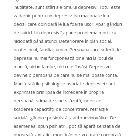
inutilitate, sunt stări ale omului depresiv. Totul este
zadarnic pentru un depresiv. Nu mai poate lua
decizii care odinioară le lua foarte uşor. Apar gânduri
de suicid. Un depresiv îşi pune problema morţii ca
niciodată până atunci. Deteriorare în plan social,
profesional, familial, uman. Persoana care suferă de
depresie nu mai funcţionează bine nici la locul de
muncă, nici în familie, nici cu ei însăşi. Depresivul
devine o persoană pe care nu se mai poate conta.
Manifestările psihologice asociate depresiei sunt
exprimate prin lipsa de încredere în propria
persoană, stima de sine scăzută, indecizie,
scăderea capacităţii de concentrare, retracţie
socială, gândire pesimistă şi auto-învinovăţire. De
asemenea, spun psihiatrii, pot să apară senzaţia de
oboseală, agitaţie, modificări de greutate corporală,