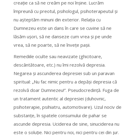
creaţie ca să ne creăm pe noi înşine. Lucrăm
împreună cu preotul, psihologul, psihoterapeutul şi
nu aşteptăm minuni din exterior. Relaţia cu
Dumnezeu este un dans în care se cuvine să ne
lăsăm uşori, să ne danseze cum vrea şi pe unde
vrea, să ne poarte, să ne înveţe paşii.
Remediile oculte sau neavizate (ghicitoare,
descântătoare, etc.) nu îmi rezolvă depresia.
Negarea şi ascunderea depresiei sub un paravan
spiritual: „Nu fac nimic pentru a depăşi depresia că
rezolvă doar Dumnezeu!”. Pseudocredinţă. Fuga de
un tratament autentic al depresiei (duhovnic,
psihoterapie, psihiatru, automotivare). Uzul nociv de
substanţe, în spatele consumului de pahar se
ascunde depresia. Uciderea de sine, sinuciderea nu
este o soluţie. Nici pentru noi, nici pentru cei din jur.