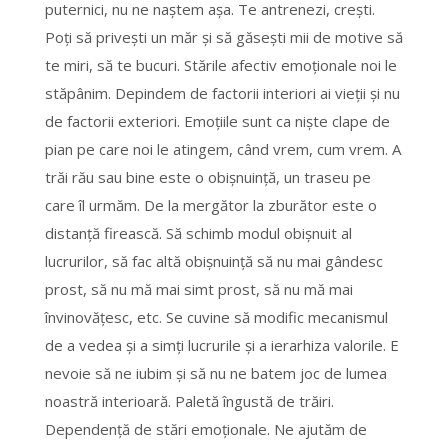
puternici, nu ne naștem așa. Te antrenezi, creşti.
Poţi să priveşti un măr şi să găseşti mii de motive să
te miri, să te bucuri. Stările afectiv emoţionale noi le
stăpânim. Depindem de factorii interiori ai vieţii şi nu
de factorii exteriori. Emoţiile sunt ca nişte clape de
pian pe care noi le atingem, când vrem, cum vrem. A
trăi rău sau bine este o obişnuinţă, un traseu pe
care îl urmăm. De la mergător la zburător este o
distanţă firească. Să schimb modul obişnuit al
lucrurilor, să fac altă obişnuinţă să nu mai gândesc
prost, să nu mă mai simt prost, să nu mă mai
învinovăţesc, etc. Se cuvine să modific mecanismul
de a vedea şi a simţi lucrurile şi a ierarhiza valorile. E
nevoie să ne iubim şi să nu ne batem joc de lumea
noastră interioară. Paletă îngustă de trăiri.
Dependenţă de stări emoţionale. Ne ajutăm de