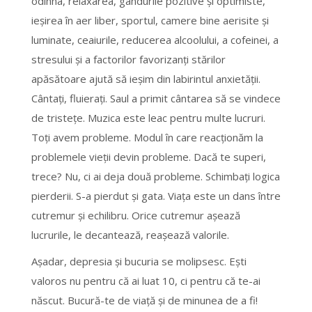
odihna, relaxarea, gândurile pozitive şi optimiste,
ieşirea în aer liber, sportul, camere bine aerisite şi
luminate, ceaiurile, reducerea alcoolului, a cofeinei, a
stresului şi a factorilor favorizanţi stărilor
apăsătoare ajută să ieşim din labirintul anxietăţii.
Cântaţi, fluieraţi. Saul a primit cântarea să se vindece
de tristeţe. Muzica este leac pentru multe lucruri.
Toţi avem probleme. Modul în care reacţionăm la
problemele vieţii devin probleme. Dacă te superi,
trece? Nu, ci ai deja două probleme. Schimbaţi logica
pierderii. S-a pierdut şi gata. Viaţa este un dans între
cutremur şi echilibru. Orice cutremur aşează
lucrurile, le decantează, reaşează valorile.
Aşadar, depresia şi bucuria se molipsesc. Eşti
valoros nu pentru că ai luat 10, ci pentru că te-ai
născut. Bucură-te de viaţă şi de minunea de a fi!