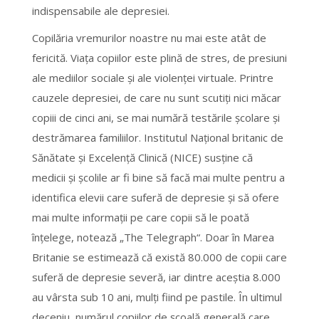
indispensabile ale depresiei.
Copilăria vremurilor noastre nu mai este atât de
fericită. Viaţa copiilor este plină de stres, de presiuni
ale mediilor sociale şi ale violenţei virtuale. Printre
cauzele depresiei, de care nu sunt scutiţi nici măcar
copiii de cinci ani, se mai numără testările şcolare şi
destrămarea familiilor. Institutul Naţional britanic de
Sănătate şi Excelenţă Clinică (NICE) susţine că
medicii şi şcolile ar fi bine să facă mai multe pentru a
identifica elevii care suferă de depresie şi să ofere
mai multe informaţii pe care copii să le poată
înţelege, notează „The Telegraph“. Doar în Marea
Britanie se estimează că există 80.000 de copii care
suferă de depresie severă, iar dintre aceştia 8.000
au vârsta sub 10 ani, mulţi fiind pe pastile. În ultimul
deceniu, numărul copiilor de şcoală generală care