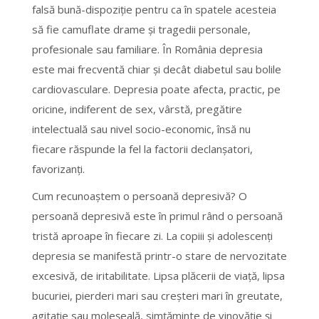
falsă bună-dispoziţie pentru ca în spatele acesteia
să fie camuflate drame şi tragedii personale,
profesionale sau familiare. În România depresia
este mai frecventă chiar şi decât diabetul sau bolile
cardiovasculare. Depresia poate afecta, practic, pe
oricine, indiferent de sex, vârstă, pregătire
intelectuală sau nivel socio-economic, însă nu
fiecare răspunde la fel la factorii declanşatori,
favorizanţi.
Cum recunoaştem o persoană depresivă? O
persoană depresivă este în primul rând o persoană
tristă aproape în fiecare zi. La copiii şi adolescenţi
depresia se manifestă printr-o stare de nervozitate
excesivă, de iritabilitate. Lipsa plăcerii de viaţă, lipsa
bucuriei, pierderi mari sau creşteri mari în greutate,
agitaţie sau moleşeală, simţăminte de vinovăţie şi