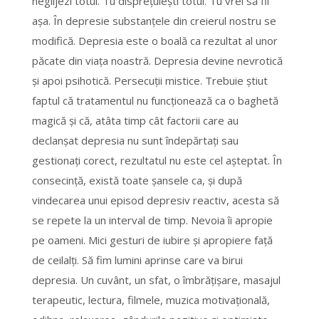
neglijezi totul. Tu dispreţuieşti totul. Tu vrei să fii
aşa. În depresie substanţele din creierul nostru se
modifică. Depresia este o boală ca rezultat al unor
păcate din viaţa noastră. Depresia devine nevrotică
şi apoi psihotică. Persecuţii mistice. Trebuie ştiut
faptul că tratamentul nu funcţionează ca o baghetă
magică şi că, atâta timp cât factorii care au
declanşat depresia nu sunt îndepărtaţi sau
gestionaţi corect, rezultatul nu este cel aşteptat. În
consecinţă, există toate şansele ca, şi după
vindecarea unui episod depresiv reactiv, acesta să
se repete la un interval de timp. Nevoia îi apropie
pe oameni. Mici gesturi de iubire şi apropiere faţă
de ceilalţi. Să fim lumini aprinse care va birui
depresia. Un cuvânt, un sfat, o îmbrăţişare, masajul
terapeutic, lectura, filmele, muzica motivaţională,