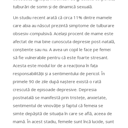
tulburări de somn şi de dinamică sexuală.
Un studiu recent arată că circa 11% dintre mamele
care abia au născut prezintă simptome de tulburare
obsesiv-compulsivă. Acelaşi procent de mame este
afectat de mai bine cunoscuta depresie post-natală,
conştiente sau nu. A avea un copil le face pe femei
să fie vulnerabile pentru că este foarte stresant.
Acesta este modul lor de a reacţiona în faţa
responsabilităţii şi a sentimentului de pericol. În
primele 90 de zile după naştere există o rată
crescută de episoade depresive. Depresia
postnatală se manifestă prin tristeţe, anxietate,
sentimentul de vinovăţie şi faptul că femeia se
simte depăşită de situaţia în care se află, aceea de
mamă. În acest stadiu, femeile sunt încă lucide, sunt