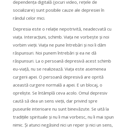
dependenţa digitală (jocuri video, reţele de
socializare) sunt posibile cauze ale depresiei în
rândul celor mici.
Depresia este o relaţie nepotrivită, neadecvată cu
viaţa. Interacţiuni, schimb. Viaţa ne vorbeşte şi noi
vorbim vieţii. Viaţa ne pune întrebări şi noi îi dăm
răspunsuri. Noi punem întrebări şi ea ne dă
răspunsuri. La o persoană depresivă acest schimb
eu-viaţă, nu se realizează. Viaţa este asemenea
curgerii apei. O persoană depresivă are oprită
această curgere normală a apei. E un blocaj, o
oprelişte. Se întâmplă ceva acolo. Omul depresiv
caută să dea un sens vieţii, dar privind spre
puseurile interioare nu sunt binevăzute. Se uită la
tradiţiile spirituale şi nu îi mai vorbesc, nu îi mai spun
nimic. Şi atunci negăsind nici un reper şi nici un sens,