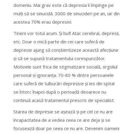
domeniu. Mai grav este că depresia îi împinge pe
mulţi să se sinucidă. 3000 de sinucideri pe an, iar din
acestea 70% erau depresivi.
Tinerii vor totul acum. Şi buf! Atac cerebral, depresii,
etc. Doar o mică parte din cei care suferă de
depresie ajung să conştientizeze această afecţiune
şi să se supună tratamentului corespunzător.
Motivele sunt frica de stigmatizare socială, orgoliul
personal şi ignoranţa. 70-80 % dintre persoanele
care suferă de tulburări depresive şi ies din spital
se întorc înapoi după o perioadă deoarece nu
continuă acasă tratamentul prescris de specialist.
Starea de depresie se aşează şi pe cel ce nu are
incapacitatea de a vedea ceea ce are deja şi se
focusează doar pe ceea ce nu are. Devenim oameni