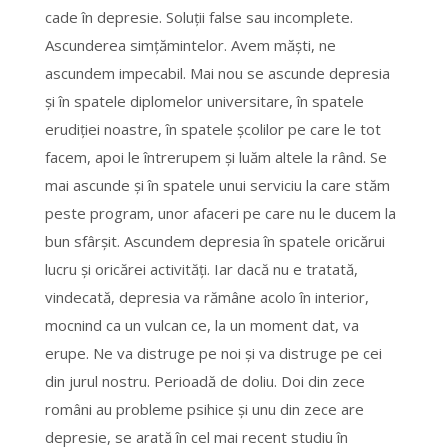
cade în depresie. Soluţii false sau incomplete.
Ascunderea simţămintelor. Avem măşti, ne
ascundem impecabil. Mai nou se ascunde depresia
şi în spatele diplomelor universitare, în spatele
erudiţiei noastre, în spatele şcolilor pe care le tot
facem, apoi le întrerupem şi luăm altele la rând. Se
mai ascunde şi în spatele unui serviciu la care stăm
peste program, unor afaceri pe care nu le ducem la
bun sfârşit. Ascundem depresia în spatele oricărui
lucru şi oricărei activităţi. Iar dacă nu e tratată,
vindecată, depresia va rămâne acolo în interior,
mocnind ca un vulcan ce, la un moment dat, va
erupe. Ne va distruge pe noi şi va distruge pe cei
din jurul nostru. Perioadă de doliu. Doi din zece
români au probleme psihice şi unu din zece are
depresie, se arată în cel mai recent studiu în