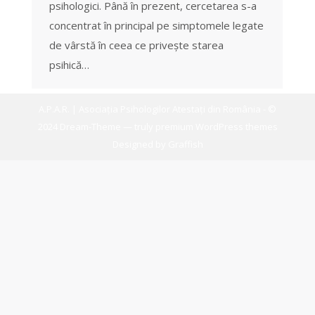
psihologici. Până în prezent, cercetarea s-a
concentrat în principal pe simptomele legate
de vârstă în ceea ce priveşte starea
psihică…
A.P.A.R. | Asociația Psihologilor Atestați din România - ©
2024 Dream-Theme — truly
premium WordPress themes
Designed by
Graffish