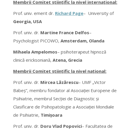
Membrii
Comitet științific
la nivel internațional:
Prof. univ. emerit dr.
Richard Page
– University of
Georgia, USA
Prof. univ. dr.
Martine France Delfos
–
Psychologist PICOWO,
Amsterdam,
Olanda
Mihaela Ampelomos
– psihoterapeut hipnoză
clinică ericksoniană,
Atena,
Grecia
Membrii
Comitet științific
la nivel național:
Prof. univ. dr.
Mircea Lăzărescu
– UMF „Victor
Babeș”, membru fondator al Asociației Europene de
Psihiatrie, membrul Secției de Diagnostic și
Clasificare de Psihopatologie a Asociației Mondiale
de Psihiatrie,
Timișoara
Prof. univ. dr.
Doru Vlad Popovici
– Facultatea de