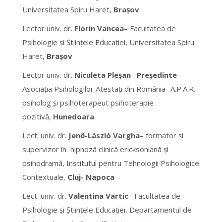
Universitatea Spiru Haret,
Brașov
Lector univ. dr.
Florin Vancea
– Facultatea de
Psihologie și Științele Educației, Universitatea Spiru
Haret,
Brașov
Lector univ. dr.
Niculeta Pleșan
–
Președinte
Asociația Psihologilor Atestați din România- A.P.A.R.
psiholog și psihoterapeut psihoterapie
pozitivă,
Hunedoara
Lect. univ. dr.
Jenő-László Vargha
– formator şi
supervizor în hipnoză clinică ericksoniană şi
psihodramă, Institutul pentru Tehnologii Psihologice
Contextuale,
Cluj- Napoca
Lect. univ. dr.
Valentina Vartic
– Facultatea de
Psihologie și Științele Educației, Departamentul de