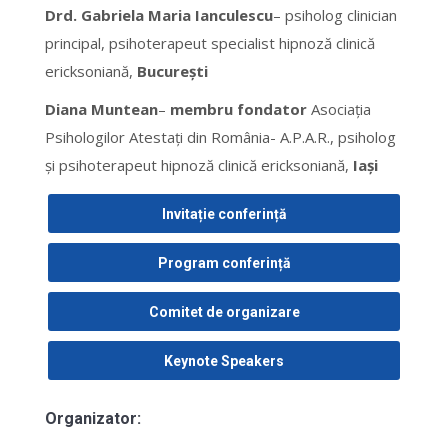
Drd. Gabriela Maria Ianculescu
– psiholog clinician
principal, psihoterapeut specialist hipnoză clinică
ericksoniană,
București
Diana Muntean
–
membru fondator
Asociația
Psihologilor Atestați din România- A.P.A.R., psiholog
și psihoterapeut hipnoză clinică ericksoniană,
Iași
Invitație conferință
Program conferință
Comitet de organizare
Keynote Speakers
Organizator: