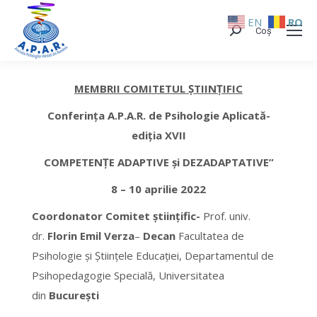
EN
RO
Coș
Search:
MEMBRII COMITETUL ȘTIINȚIFIC
Conferința A.P.A.R. de Psihologie Aplicată-
ediția XVII
COMPETENȚE ADAPTIVE și DEZADAPTATIVE”
8 – 10 aprilie 2022
Coordonator Comitet științific-
Prof. univ.
dr.
Florin Emil Verza
–
Decan
Facultatea de
Psihologie și Științele Educației, Departamentul de
Psihopedagogie Specială, Universitatea
din
București