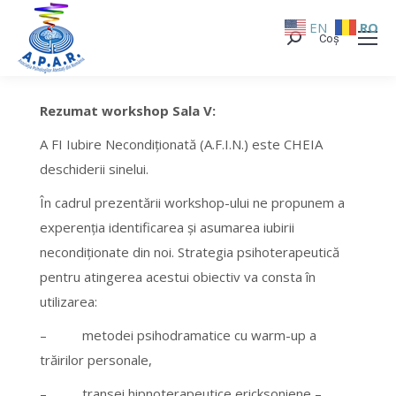
EN
RO
Coș
Search:
Rezumat workshop Sala V:
A FI Iubire Necondiționată (A.F.I.N.) este CHEIA
deschiderii sinelui.
În cadrul prezentării workshop-ului ne propunem a
experenția identificarea și asumarea iubirii
necondiționate din noi. Strategia psihoterapeutică
pentru atingerea acestui obiectiv va consta în
utilizarea:
– metodei psihodramatice cu warm-up a
trăirilor personale,
– transei hipnoterapeutice ericksoniene –