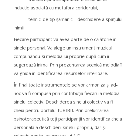
inducție asociată cu metafora coridorului,
– tehnici de tip şamanic – deschidere a spațiului
inimii.
Fiecare participant va avea parte de o călătorie în
sinele personal. Va alege un instrument muzical
compunându-şi melodia lui proprie după cum îi
sugerează inima. Prin prezentarea scenică melodia îl
va ghida în identificarea resurselor interioare.
În final toate instrumentele se vor armoniza şi ad-
hoc va fi compusă prin contribuția fiecăruia melodia
sinelui colectiv. Deschiderea sinelui colectiv va fi
cheia pentru portalul IUBIRII. Prin prelucrarea
psihoterapeutică toți participanții vor identifica cheia
personală a deschiderii sinelui propriu, dar şi
colectiv pentru asumarea lui A Fi.