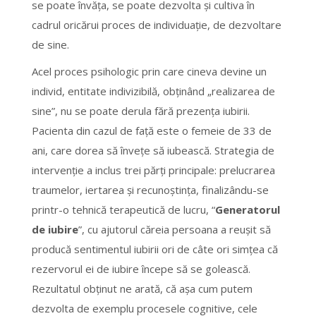
se poate învăţa, se poate dezvolta şi cultiva în
cadrul oricărui proces de individuaţie, de dezvoltare
de sine.
Acel proces psihologic prin care cineva devine un
individ, entitate indivizibilă, obținând „realizarea de
sine”, nu se poate derula fără prezenţa iubirii.
Pacienta din cazul de faţă este o femeie de 33 de
ani, care dorea să înveţe să iubească. Strategia de
intervenţie a inclus trei părţi principale: prelucrarea
traumelor, iertarea şi recunoștința, finalizându-se
printr-o tehnică terapeutică de lucru, “
Generatorul
de iubire
”, cu ajutorul căreia persoana a reuşit să
producă sentimentul iubirii ori de câte ori simţea că
rezervorul ei de iubire începe să se golească.
Rezultatul obţinut ne arată, că aşa cum putem
dezvolta de exemplu procesele cognitive, cele