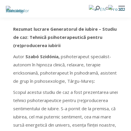
Coș
EN
RO
Search:
Rezumat lucrare Generatorul de iubire – Studiu
de caz: Tehnică psihoterapeutică pentru
(re)producerea iubirii
Autor
Szabó Szidónia,
psihoterapeut specialist-
autonom în hipnoza clinică, relaxare, terapie
ericksoniană, psihoterapeut în psihodramă, asistent
de grup în psihosexologie, Târgu-Mureș
:
Scopul acestui studiu de caz a fost prezentarea unei
tehnici psihoterapeutice pentru (re)producerea
sentimentului de iubire. S-a pornit de la premisa, că
iubirea, cel mai puternic sentiment, cea mai mare
sursă energetică din univers, esenţa fiinţei noastre,