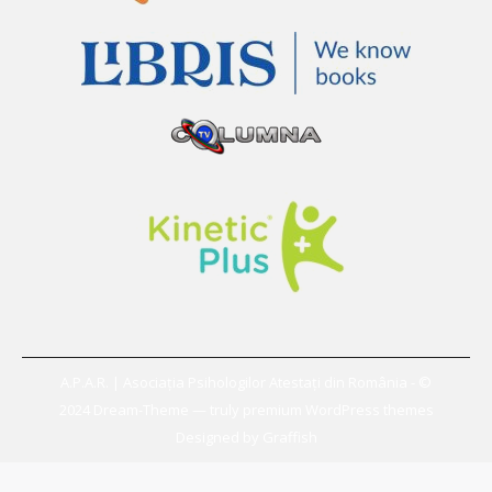
A.P.A.R. | Asociația Psihologilor Atestați din România - ©
2024 Dream-Theme — truly
premium WordPress themes
Designed by
Graffish