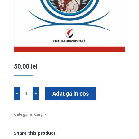
50,00
lei
Cantitate
Adaugă în coș
﹣
﹢
Psihotrauma
Categorie:
Carți
Share this product