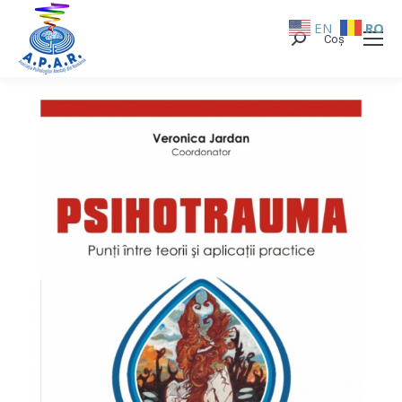
EN
RO
Coș
Search: