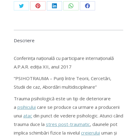
Share
Share
Share
Share
Share
on
on
on
on
on
Twitter
Pinterest
LinkedIn
WhatsApp
Facebook
Descriere
Conferința națională cu participare internațională
A.P.A.R. ediția XII, anul 2017
“PSIHOTRAUMA – Punți între Teorii, Cercetări,
Studii de caz, Abordări multidisciplinare”
Trauma psihologică este un tip de deteriorare
a
psihicului
care se produce ca urmare a producerii
unui
atac
din punct de vedere psihologic. Atunci când
trauma duce la
stres post-traumatic
, daunele pot
implica schimbări fizice la nivelul
creierului
uman și