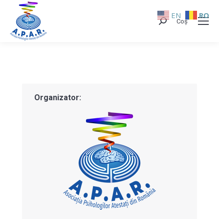
EN
RO
Coș
Search:
Organizator: